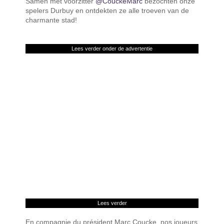
Samen met voorzitter
@CouckeMarc
bezochten onze
spelers Durbuy en ontdekten ze alle troeven van de
charmante stad!
Lees verder onder de advertentie
Lees verder
En compagnie du président Marc Coucke, nos joueurs