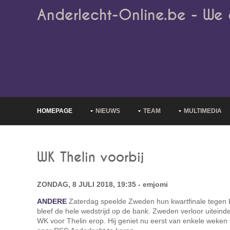
Anderlecht-Online.be - We 
HOMEPAGE
NIEUWS
TEAM
MULTIMEDIA
WK Thelin voorbij
ZONDAG, 8 JULI 2018, 19:35 - emjomi
ANDERE
Zaterdag speelde Zweden hun kwartfinale tegen E
bleef de hele wedstrijd op de bank. Zweden verloor uiteindel
WK voor Thelin erop. Hij geniet nu eerst van enkele weken 