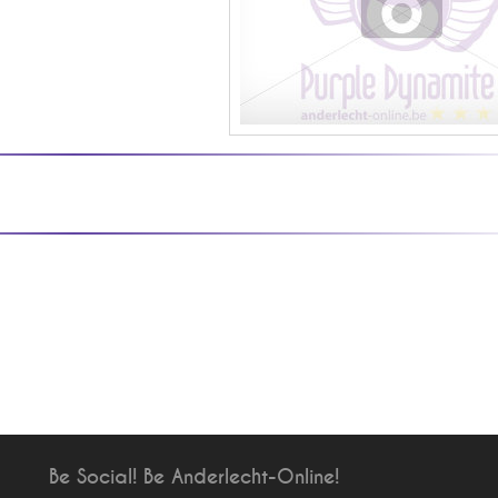
Be Social! Be Anderlecht-Online!