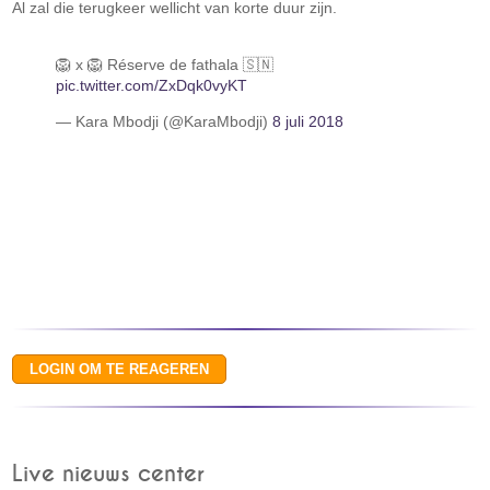
Al zal die terugkeer wellicht van korte duur zijn.
🦁 x 🦁 Réserve de fathala 🇸🇳
pic.twitter.com/ZxDqk0vyKT
— Kara Mbodji (@KaraMbodji)
8 juli 2018
Live nieuws center