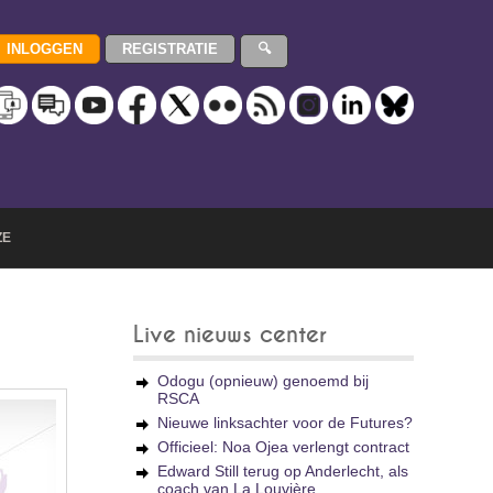
ZE
Live nieuws center
Odogu (opnieuw) genoemd bij
RSCA
Nieuwe linksachter voor de Futures?
Officieel: Noa Ojea verlengt contract
Edward Still terug op Anderlecht, als
coach van La Louvière