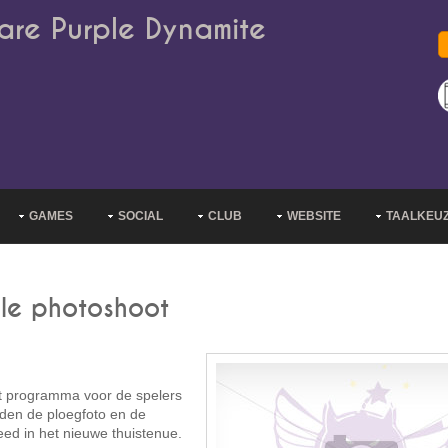
are Purple Dynamite
GAMES
SOCIAL
CLUB
WEBSITE
TAALKEU
ële photoshoot
t programma voor de spelers
rden de ploegfoto en de
eed in het nieuwe thuistenue.