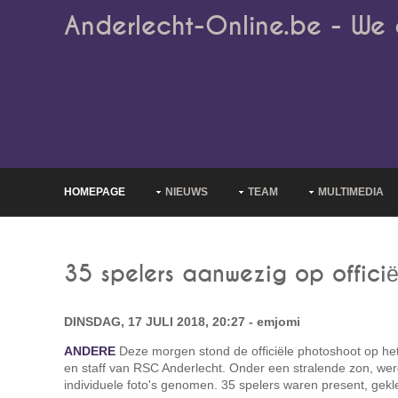
Anderlecht-Online.be - We 
HOMEPAGE
NIEUWS
TEAM
MULTIMEDIA
35 spelers aanwezig op offici
DINSDAG, 17 JULI 2018, 20:27 - emjomi
ANDERE
Deze morgen stond de officiële photoshoot op he
en staff van RSC Anderlecht. Onder een stralende zon, we
individuele foto's genomen. 35 spelers waren present, gekl