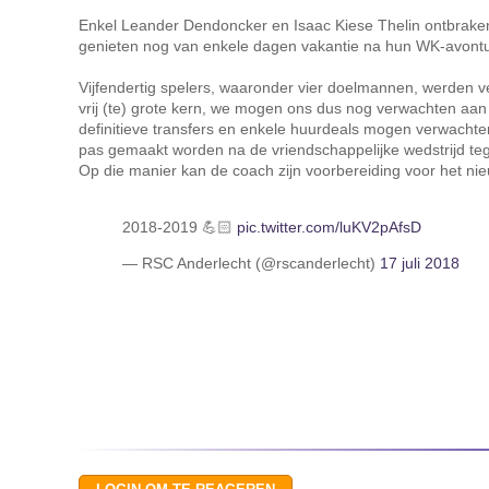
Enkel Leander Dendoncker en Isaac Kiese Thelin ontbraken
genieten nog van enkele dagen vakantie na hun WK-avontu
Vijfendertig spelers, waaronder vier doelmannen, werden v
vrij (te) grote kern, we mogen ons dus nog verwachten aan 
definitieve transfers en enkele huurdeals mogen verwachten.
pas gemaakt worden na de vriendschappelijke wedstrijd t
Op die manier kan de coach zijn voorbereiding voor het ni
2018-2019 💪🏻
pic.twitter.com/luKV2pAfsD
— RSC Anderlecht (@rscanderlecht)
17 juli 2018