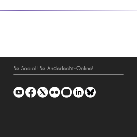
Be Social! Be Anderlecht-Online!