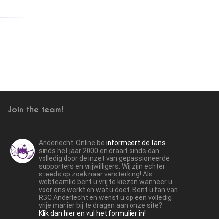
Join the team!
Anderlecht-Online.be
informeert de fans
sinds het jaar 2000 en draait sinds dan
volledig door de inzet van gepassioneerde
supporters en vrijwilligers. Wij zijn echter
steeds op zoek naar versterking! Als
webteamlid bent u vrij te kiezen wanneer u
voor ons werkt en wat u doet. Bent u fan van
RSC Anderlecht en wenst u op een volledig
vrije manier bij te dragen aan onze site?
Klik dan hier en vul het formulier in!