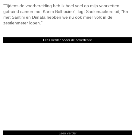
"Tijdens de voorbereiding heb ik heel veel op mijn voorzetten
getraind samen met Karim Belhocine", legt Saelemaekers uit, "En
met Santini en Dimata hebben we nu ook meer volk in de
zestienmeter lopen."
Lees verder onder de advertentie
Lees verder