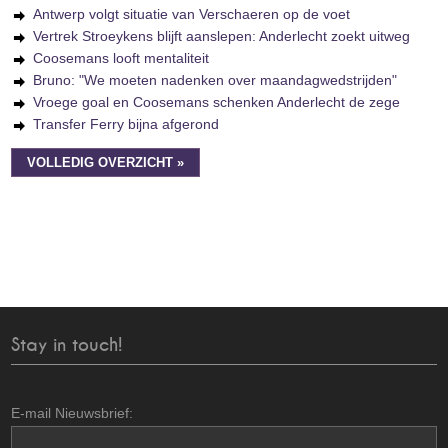
Antwerp volgt situatie van Verschaeren op de voet
Vertrek Stroeykens blijft aanslepen: Anderlecht zoekt uitweg
Coosemans looft mentaliteit
Bruno: "We moeten nadenken over maandagwedstrijden"
Vroege goal en Coosemans schenken Anderlecht de zege
Transfer Ferry bijna afgerond
VOLLEDIG OVERZICHT »
Stay in touch!
E-mail Nieuwsbrief: