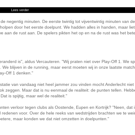
Lees verder
de negentig minuten. De eerste twintig tot vijventwintig minuten van de
geholpen door het eerste doelpunt. We hadden alles in handen, maar liet
e aan de rust aan. De spelers pikten het op en na de rust was het bet
 veranderd is", aldus Vercauteren. "Wij praten niet over Play-Off 1. We s
s. We blijven in de running, maar eerst moeten wij in onze laatste matc
ay-Off 1 denken."
estatie van vandaag niet heel jammer zou vinden mocht Anderlecht niet 
ok zeggen. Maar dat is nu eenmaal de realiteit: de punten tellen. Heb
at is spijtig, maar wel de realiteit."
nten verloor tegen clubs als Oostende, Eupen en Kortrijk? "Neen, dat i
l redenen voor. Over de hele reeks van wedstrijden brachten we te wei
 betere, maar konden we dat niet omzetten in doelpunten."