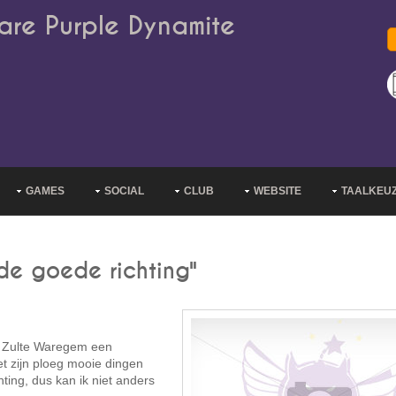
are Purple Dynamite
GAMES
SOCIAL
CLUB
WEBSITE
TAALKEU
de goede richting"
n Zulte Waregem een
t zijn ploeg mooie dingen
ting, dus kan ik niet anders