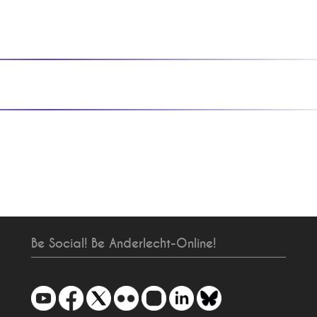
Be Social! Be Anderlecht-Online!