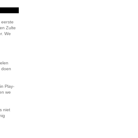
 eerste
en Zulte
er. We
pelen
h doen
in Play-
ben we
s niet
nig