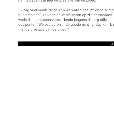
dan tevreden zijn met de prestatie van de ploeg."
"Ik zag veel mooie dingen en we waren heel efficiënt. Ik moe
hun prestatie", zo vertelde Vercauteren op zijn persbabbel
wedstrijd en hebben verschillende jongens die erg efficiënt 
doelpunten. We evolueren in de goede richting, dus kan ik 
met de prestatie van de ploeg."
Le