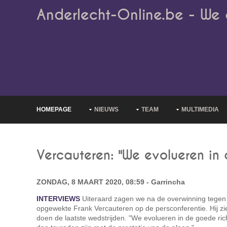
Anderlecht-Online.be - We 
HOMEPAGE
NIEUWS
TEAM
MULTIMEDIA
Vercauteren: "We evolueren in 
ZONDAG, 8 MAART 2020, 08:59 - Garrincha
INTERVIEWS
Uiteraard zagen we na de overwinning tege
opgewekte Frank Vercauteren op de persconferentie. Hij zie
doen de laatste wedstrijden. "We evolueren in de goede rich