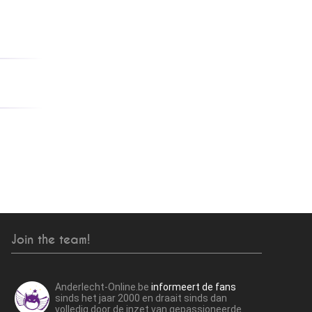
Join the team!
Anderlecht-Online.be
informeert de fans
sinds het jaar 2000 en draait sinds dan
volledig door de inzet van gepassioneerde