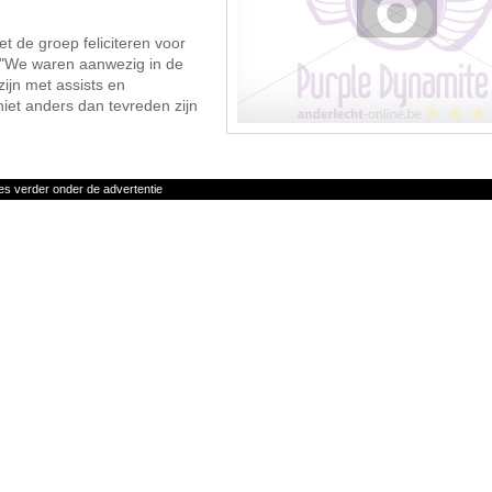
t de groep feliciteren voor
. "We waren aanwezig in de
zijn met assists en
niet anders dan tevreden zijn
es verder onder de advertentie