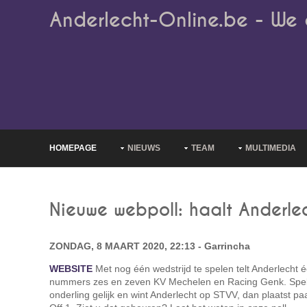
Anderlecht-Online.be - We 
HOMEPAGE
NIEUWS
TEAM
MULTIMEDIA
Nieuwe webpoll: haalt Anderle
ZONDAG, 8 MAART 2020, 22:13 - Garrincha
WEBSITE
Met nog één wedstrijd te spelen telt Anderlecht 
nummers zes en zeven KV Mechelen en Racing Genk. Spe
onderling gelijk en wint Anderlecht op STVV, dan plaatst paa