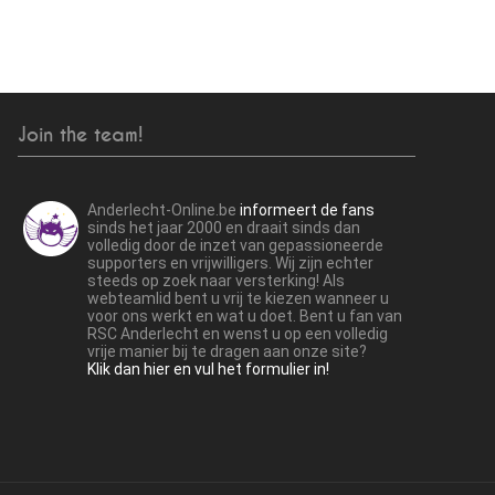
Join the team!
Anderlecht-Online.be
informeert de fans
sinds het jaar 2000 en draait sinds dan
volledig door de inzet van gepassioneerde
supporters en vrijwilligers. Wij zijn echter
steeds op zoek naar versterking! Als
webteamlid bent u vrij te kiezen wanneer u
voor ons werkt en wat u doet. Bent u fan van
RSC Anderlecht en wenst u op een volledig
vrije manier bij te dragen aan onze site?
Klik dan hier en vul het formulier in!