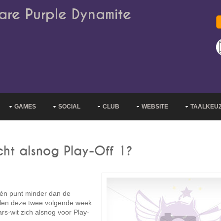
are Purple Dynamite
GAMES
SOCIAL
CLUB
WEBSITE
TAALKEU
cht alsnog Play-Off 1?
één punt minder dan de
len deze twee volgende week
rs-wit zich alsnog voor Play-