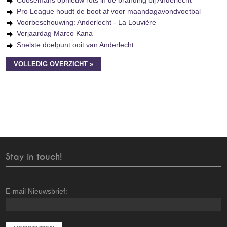
Coosemans opnieuw rots in de branding bij Anderlecht
Pro League houdt de boot af voor maandagavondvoetbal
Voorbeschouwing: Anderlecht - La Louvière
Verjaardag Marco Kana
Snelste doelpunt ooit van Anderlecht
VOLLEDIG OVERZICHT »
Stay in touch!
E-mail Nieuwsbrief: