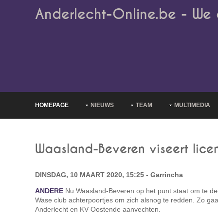
Anderlecht-Online.be - We 
HOMEPAGE
NIEUWS
TEAM
MULTIMEDIA
Waasland-Beveren viseert licen
DINSDAG, 10 MAART 2020, 15:25 - Garrincha
ANDERE
Nu Waasland-Beveren op het punt staat om te deg
Wase club achterpoortjes om zich alsnog te redden. Zo gaat
Anderlecht en KV Oostende aanvechten.