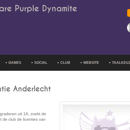
are Purple Dynamite
GAMES
SOCIAL
CLUB
WEBSITE
TAALKEU
tie Anderlecht
raderen uit 1A, zoekt de
 de club de licenties van