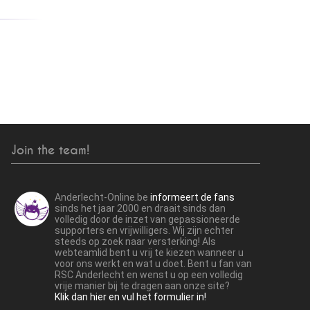
Join the team!
Anderlecht-Online.be
informeert de fans
sinds het jaar 2000 en draait sinds dan
volledig door de inzet van gepassioneerde
supporters en vrijwilligers. Wij zijn echter
steeds op zoek naar versterking! Als
webteamlid bent u vrij te kiezen wanneer u
voor ons werkt en wat u doet. Bent u fan van
RSC Anderlecht en wenst u op een volledig
vrije manier bij te dragen aan onze site?
Klik dan hier en vul het formulier in!