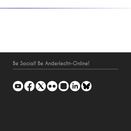
Be Social! Be Anderlecht-Online!