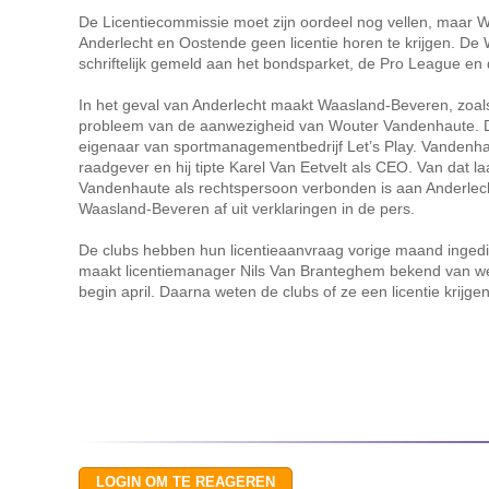
De Licentiecommissie moet zijn oordeel nog vellen, maar 
Anderlecht en Oostende geen licentie horen te krijgen. De W
schriftelijk gemeld aan het bondsparket, de Pro League en
In het geval van Anderlecht maakt Waasland-Beveren, zoals 
probleem van de aanwezigheid van Wouter Vandenhaute. Di
eigenaar van sportmanagementbedrijf Let’s Play. Vandenhau
raadgever en hij tipte Karel Van Eetvelt als CEO. Van dat
Vandenhaute als rechtspersoon verbonden is aan Anderlecht o
Waasland-Beveren af uit verklaringen in de pers.
De clubs hebben hun licentieaanvraag vorige maand inge
maakt licentiemanager Nils Van Branteghem bekend van welk
begin april. Daarna weten de clubs of ze een licentie krijge