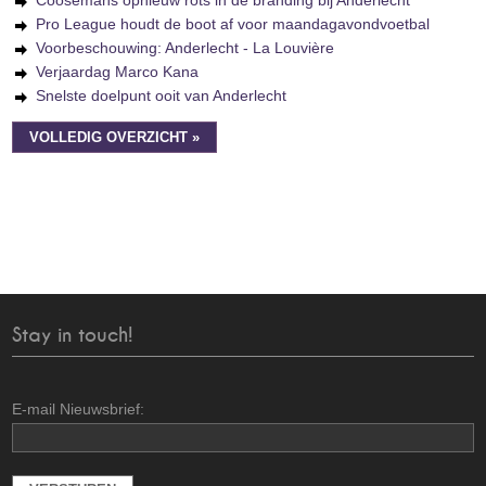
Coosemans opnieuw rots in de branding bij Anderlecht
Pro League houdt de boot af voor maandagavondvoetbal
Voorbeschouwing: Anderlecht - La Louvière
Verjaardag Marco Kana
Snelste doelpunt ooit van Anderlecht
VOLLEDIG OVERZICHT »
Stay in touch!
E-mail Nieuwsbrief: