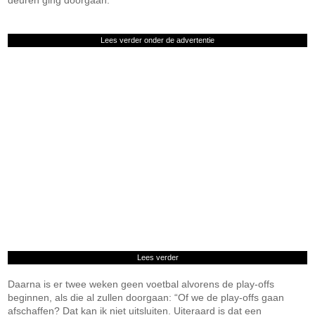
deuren ging doorgaan.
Lees verder onder de advertentie
Lees verder
Daarna is er twee weken geen voetbal alvorens de play-offs
beginnen, als die al zullen doorgaan: “Of we de play-offs gaan
afschaffen? Dat kan ik niet uitsluiten. Uiteraard is dat een