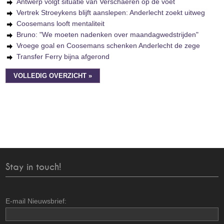
Antwerp volgt situatie van Verschaeren op de voet
Vertrek Stroeykens blijft aanslepen: Anderlecht zoekt uitweg
Coosemans looft mentaliteit
Bruno: "We moeten nadenken over maandagwedstrijden"
Vroege goal en Coosemans schenken Anderlecht de zege
Transfer Ferry bijna afgerond
VOLLEDIG OVERZICHT »
Stay in touch!
E-mail Nieuwsbrief: