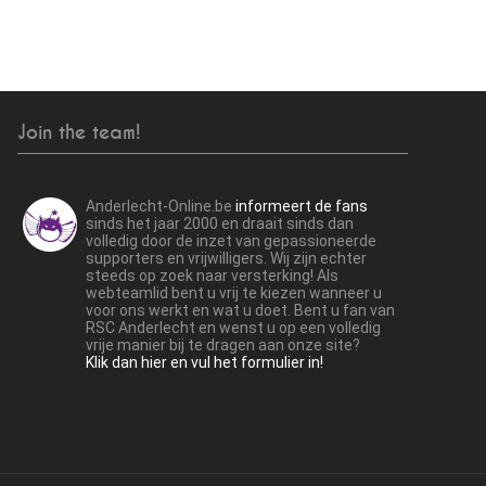
Join the team!
Anderlecht-Online.be
informeert de fans
sinds het jaar 2000 en draait sinds dan
volledig door de inzet van gepassioneerde
supporters en vrijwilligers. Wij zijn echter
steeds op zoek naar versterking! Als
webteamlid bent u vrij te kiezen wanneer u
voor ons werkt en wat u doet. Bent u fan van
RSC Anderlecht en wenst u op een volledig
vrije manier bij te dragen aan onze site?
Klik dan hier en vul het formulier in!