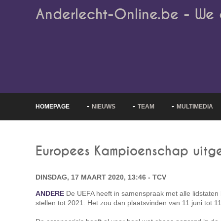
Anderlecht-Online.be - We 
HOMEPAGE
NIEUWS
TEAM
MULTIMEDIA
Europees Kampioenschap uitg
DINSDAG, 17 MAART 2020, 13:46 - TCV
ANDERE
De UEFA heeft in samenspraak met alle lidstaten 
stellen tot 2021. Het zou dan plaatsvinden van 11 juni tot 11 