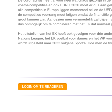
De coronacrisis heeft al voor heel wat chaos gezorgd in de
voetbalcompetities en ook EURO 2020 moet er dus aan gel
alle competities in Europa liggen momenteel stil en de UEF
de competities voorrang moet krijgen omdat de financiële 
groot kunnen zijn. Aangezien men vermoedelijk zal blijven vo
dus onmogelijk om te combineren met het EK dat normaal g
Het uitstellen van het EK heeft ook gevolgen voor drie ande
Nations League, het EK voetbal voor dames en het WK voo
wordt uitgesteld naar 2022 volgens Sporza. Hoe men de tw