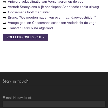
Antwerp volgt situatie van Verschaeren op de voet
Vertrek Stroeykens blijft aanslepen: Anderlecht zoekt uitweg
Coosemans looft mentaliteit
Bruno: "We moeten nadenken over maandagwedstrijden"
Vroege goal en Coosemans schenken Anderlecht de zege
Transfer Ferry bijna afgerond
VOLLEDIG OVERZICHT »
Stay in touch!
E-mail Nieuwsbrief: