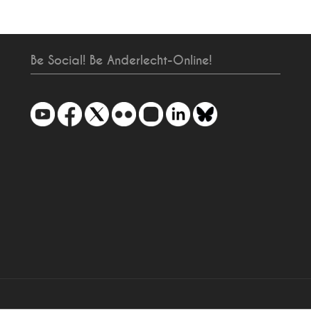
Be Social! Be Anderlecht-Online!