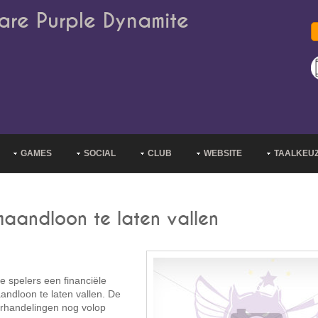
are Purple Dynamite
GAMES
SOCIAL
CLUB
WEBSITE
TAALKEU
maandloon te laten vallen
e spelers een financiële
andloon te laten vallen. De
derhandelingen nog volop