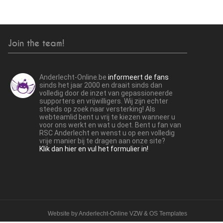
Join the team!
Anderlecht-Online.be
informeert de fans
sinds het jaar 2000 en draait sinds dan
volledig door de inzet van gepassioneerde
supporters en vrijwilligers. Wij zijn echter
steeds op zoek naar versterking! Als
webteamlid bent u vrij te kiezen wanneer u
voor ons werkt en wat u doet. Bent u fan van
RSC Anderlecht en wenst u op een volledig
vrije manier bij te dragen aan onze site?
Klik dan hier en vul het formulier in!
Website by
Anderlecht-Online VZW
&
OS Templates