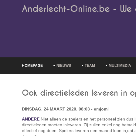
Anderlecht-Online.be - We 
HOMEPAGE
NIEUWS
TEAM
MULTIMEDIA
Ook directieleden leveren in o
DINSDAG, 24 MAART 2020, 08:03 - emjomi
ANDERE
Niet alleen de spelers en het personeel zien dus 
directieleden moeten inleveren. Zij zullen enkel nog betaal
effectief nog doen. Spelers leveren een maand loon in,dat a