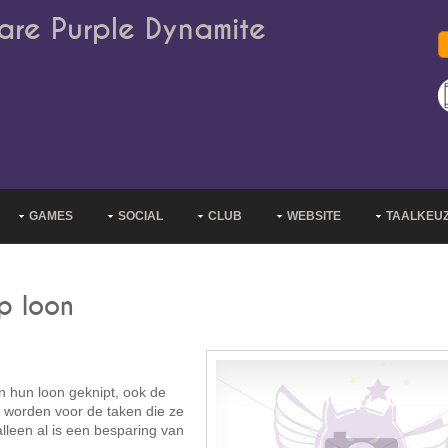
are Purple Dynamite
GAMES
SOCIAL
CLUB
WEBSITE
TAALKEU
p loon
in hun loon geknipt, ook de
d worden voor de taken die ze
lleen al is een besparing van