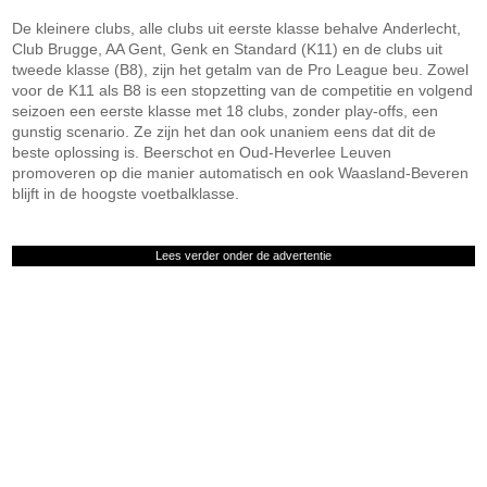
De kleinere clubs, alle clubs uit eerste klasse behalve Anderlecht,
Club Brugge, AA Gent, Genk en Standard (K11) en de clubs uit
tweede klasse (B8), zijn het getalm van de Pro League beu. Zowel
voor de K11 als B8 is een stopzetting van de competitie en volgend
seizoen een eerste klasse met 18 clubs, zonder play-offs, een
gunstig scenario. Ze zijn het dan ook unaniem eens dat dit de
beste oplossing is. Beerschot en Oud-Heverlee Leuven
promoveren op die manier automatisch en ook Waasland-Beveren
blijft in de hoogste voetbalklasse.
Lees verder onder de advertentie