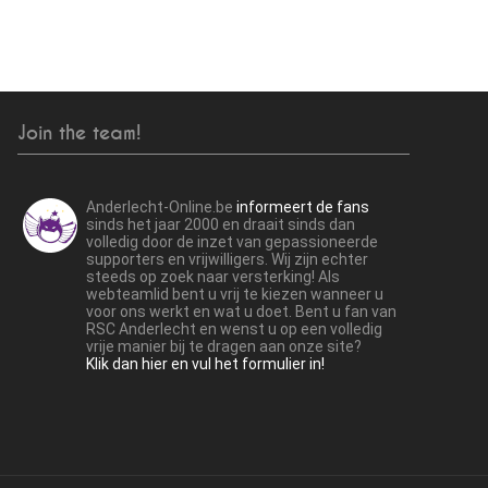
Join the team!
Anderlecht-Online.be
informeert de fans
sinds het jaar 2000 en draait sinds dan
volledig door de inzet van gepassioneerde
supporters en vrijwilligers. Wij zijn echter
steeds op zoek naar versterking! Als
webteamlid bent u vrij te kiezen wanneer u
voor ons werkt en wat u doet. Bent u fan van
RSC Anderlecht en wenst u op een volledig
vrije manier bij te dragen aan onze site?
Klik dan hier en vul het formulier in!