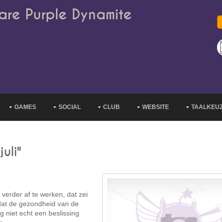
are Purple Dynamite
GAMES
SOCIAL
CLUB
WEBSITE
TAALKEU
uli"
verder af te werken, dat zei
 dat de gezondheid van de
g niet echt een beslissing