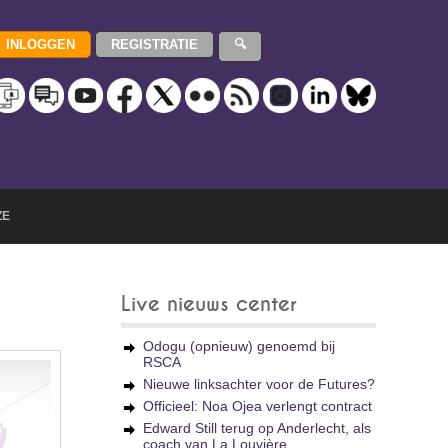
ZE
Live nieuws center
Odogu (opnieuw) genoemd bij
RSCA
Nieuwe linksachter voor de Futures?
Officieel: Noa Ojea verlengt contract
Edward Still terug op Anderlecht, als
coach van La Louvière