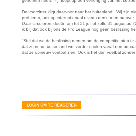
genomen heeft. Hij hoopt op een verlenging van het seizoe
De voorzitter kijgt daarvoor naar het buitenland: "Wij zijn n
probleem, ook op internationaal niveau denkt men na over h
Daar circuleren ideeën om tot 31 juli of zelfs 31 augustus
ik blij dat ook bij ons de Pro League nog geen beslissing h
"Stel dat we de beslissing nemen om de competitie stop te 
dat ze in het buitenland wel verder spelen vanaf een bepaa
dat ze opnieuw voetbal zien. Ook is het dan voetbal zonder