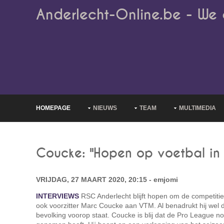
Anderlecht-Online.be - We 
HOMEPAGE
NIEUWS
TEAM
MULTIMEDIA
Coucke: "Hopen op voetbal in j
VRIJDAG, 27 MAART 2020, 20:15 - emjomi
INTERVIEWS
RSC Anderlecht blijft hopen om de competitie 
ook voorzitter Marc Coucke aan VTM. Al benadrukt hij wel
bevolking voorop staat. Coucke is blij dat de Pro League no