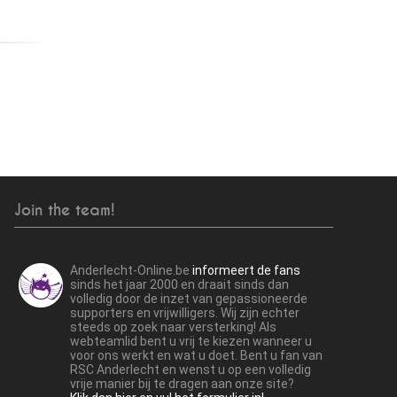
Join the team!
Anderlecht-Online.be
informeert de fans
sinds het jaar 2000 en draait sinds dan
volledig door de inzet van gepassioneerde
supporters en vrijwilligers. Wij zijn echter
steeds op zoek naar versterking! Als
webteamlid bent u vrij te kiezen wanneer u
voor ons werkt en wat u doet. Bent u fan van
RSC Anderlecht en wenst u op een volledig
vrije manier bij te dragen aan onze site?