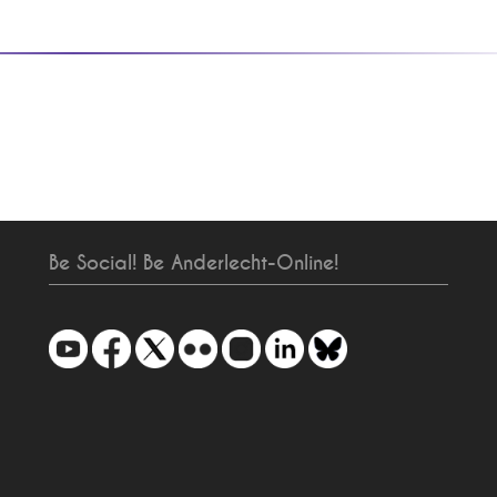
Be Social! Be Anderlecht-Online!