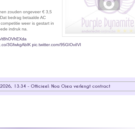
lianen zouden ongeveer € 3,5
. Dat bedrag betaalde AC
competitie weer is gestart in
oede indruk na.
.co/t8hOVhEXda
/t.co/3GfwkgAbIK
pic.twitter.com/95GIOviIVI
2026, 13:34 - Officieel: Noa Ojea verlengt contract