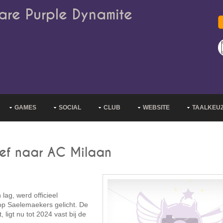
are Purple Dynamite
GAMES
SOCIAL
CLUB
WEBSITE
TAALKEU
tief naar AC Milaan
lag, werd officieel
op Saelemaekers gelicht. De
 ligt nu tot 2024 vast bij de