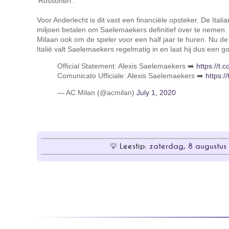
'Rossoneri'.
Voor Anderlecht is dit vast een financiële opsteker. De Ita
miljoen betalen om Saelemaekers definitief over te nemen
Milaan ook om de speler voor een half jaar te huren. Nu de 
Italië valt Saelemaekers regelmatig in en laat hij dus een g
Official Statement: Alexis Saelemaekers ➡️
https://t
Comunicato Ufficiale: Alexis Saelemaekers ➡️
https:/
— AC Milan (@acmilan)
July 1, 2020
Leestip:
zaterdag, 8 augustus 