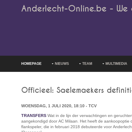
Anderlecht-Online.be - We 
HOMEPAGE
NIEUWS
TEAM
MULTIMEDIA
Officieel: Saelemaekers defini
WOENSDAG, 1 JULI 2020, 18:10 - TCV
TRANSFERS
Wat in de lijn der verwachtingen en geruchten 
aangekondigd door AC Milaan. Het heeft de aankoopoptie 
flankspeler, die in februari 2018 debuteerde voor Anderlecht,