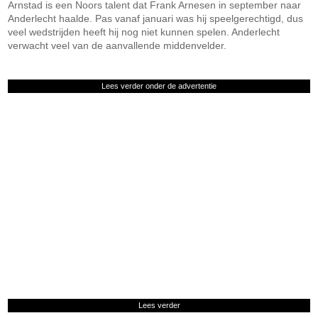
Arnstad is een Noors talent dat Frank Arnesen in september naar
Anderlecht haalde. Pas vanaf januari was hij speelgerechtigd, dus
veel wedstrijden heeft hij nog niet kunnen spelen. Anderlecht
verwacht veel van de aanvallende middenvelder.
Lees verder onder de advertentie
Lees verder