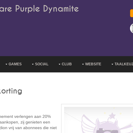
are Purple Dynamite
GAMES
SOCIAL
CLUB
WEBSITE
TAALKEU
orting
nnement verlengen aan 20%
ankopen, zij genieten een
dion vrij van abonnees die niet