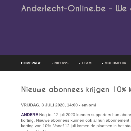
Anderlecht-Online.be - We 
HOMEPAGE
NIEUWS
TEAM
MULTIMEDIA
Nieuwe abonnees krijgen 10% k
VRIJDAG, 3 JULI 2020, 14:00 - emjomi
ANDERE
Nog tot 12 juli 2020 kunnen supporters hun abo
korting. Nieuwe abonnees kunnen ook al hun abonnement a
korting van 10%. Vanaf 12 juli komen de plaatsen in het sta