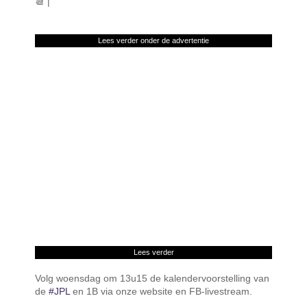
📆 |
Lees verder onder de advertentie
Lees verder
Volg woensdag om 13u15 de kalendervoorstelling van
de
#JPL
en 1B via onze website en FB-livestream.