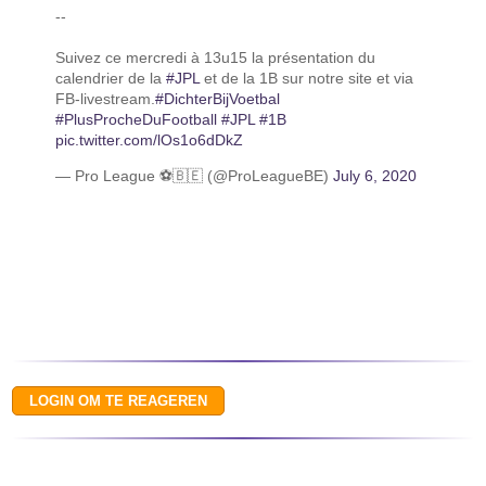
--
Suivez ce mercredi à 13u15 la présentation du
calendrier de la
#JPL
et de la 1B sur notre site et via
FB-livestream.
#DichterBijVoetbal
#PlusProcheDuFootball
#JPL
#1B
pic.twitter.com/lOs1o6dDkZ
— Pro League ⚽️🇧🇪 (@ProLeagueBE)
July 6, 2020