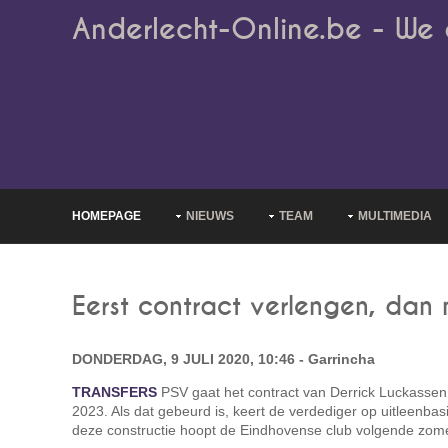
Anderlecht-Online.be - We 
HOMEPAGE
NIEUWS
TEAM
MULTIMEDIA
Eerst contract verlengen, dan
DONDERDAG, 9 JULI 2020, 10:46 - Garrincha
TRANSFERS
PSV gaat het contract van Derrick Luckassen 
2023. Als dat gebeurd is, keert de verdediger op uitleenbas
deze constructie hoopt de Eindhovense club volgende zomer