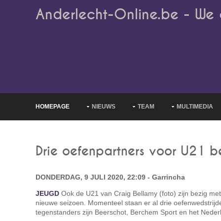
Anderlecht-Online.be - We 
HOMEPAGE
NIEUWS
TEAM
MULTIMEDIA
Drie oefenpartners voor U21 
DONDERDAG, 9 JULI 2020, 22:09 - Garrincha
JEUGD
Ook de U21 van Craig Bellamy (foto) zijn bezig met
nieuwe seizoen. Momenteel staan er al drie oefenwedstrij
tegenstanders zijn Beerschot, Berchem Sport en het Neder