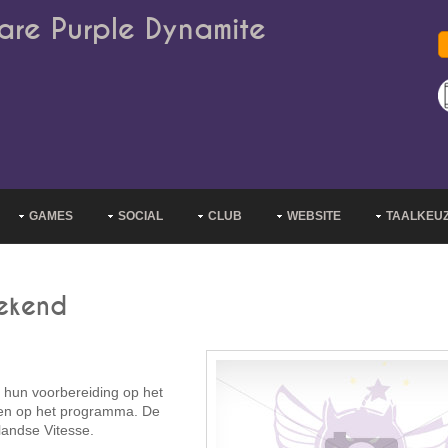
are Purple Dynamite
GAMES
SOCIAL
CLUB
WEBSITE
TAALKEU
bekend
 hun voorbereiding op het
den op het programma. De
landse Vitesse.