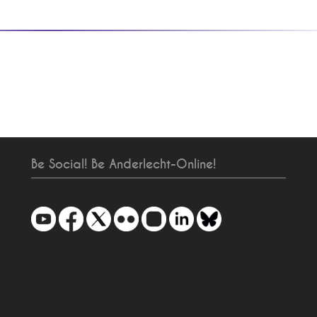
Be Social! Be Anderlecht-Online!