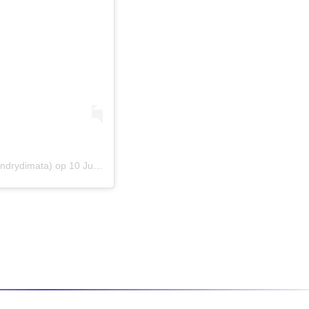
ndrydimata) op
10 Jul 2020 om 11:27 (PDT)