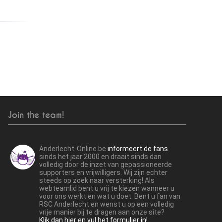
Join the team!
Anderlecht-Online.be
informeert de fans
sinds het jaar 2000 en draait sinds dan
volledig door de inzet van gepassioneerde
supporters en vrijwilligers. Wij zijn echter
steeds op zoek naar versterking! Als
webteamlid bent u vrij te kiezen wanneer u
voor ons werkt en wat u doet. Bent u fan van
RSC Anderlecht en wenst u op een volledig
vrije manier bij te dragen aan onze site?
Klik dan hier en vul het formulier in!