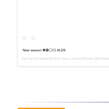
New season ⚽️🟣⚪️👍🏾 #LD9
Een bericht gedeeld door
Nany Landry Dimata
(@nanyla