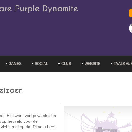
are Purple Dynamite
GAMES
SOCIAL
CLUB
WEBSITE
TAALKEU
seizoen
el. Hij kwam vorige week al in
k op het veld voor de
viel het al op dat Dimata heel