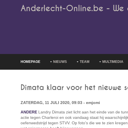
Anderlecht-Online.be - We 
HOMEPAGE
NIEUWS
TEAM
MULTIMEDIA
Dimata klaar voor het nieuwe 
ZATERDAG, 11 JULI 2020, 09:03 - emjomi
ANDERE
Landry Dimata ziet licht aan het einde van de tunn
actie tegen Charleroi en ook vandaag staat hij waarschijnlij
oefenwedstrijd tegen STVV. Op foto's die we te zien kregen 