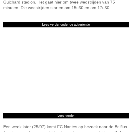
Guichard stadion. Het gaat hier om twee wedstrijden van 75
minuten. Die wedstrijden starten om 15u30 en om 17u30.
Lees verder onder de advertentie
Lees verder
Een week later (25/07) komt FC Nantes op bezoek naar de Belfius