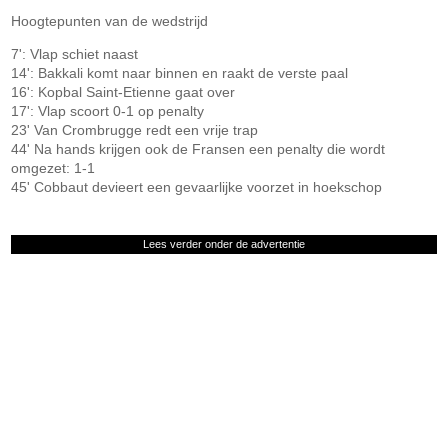
Hoogtepunten van de wedstrijd
7': Vlap schiet naast
14': Bakkali komt naar binnen en raakt de verste paal
16': Kopbal Saint-Etienne gaat over
17': Vlap scoort 0-1 op penalty
23' Van Crombrugge redt een vrije trap
44' Na hands krijgen ook de Fransen een penalty die wordt
omgezet: 1-1
45' Cobbaut devieert een gevaarlijke voorzet in hoekschop
Lees verder onder de advertentie