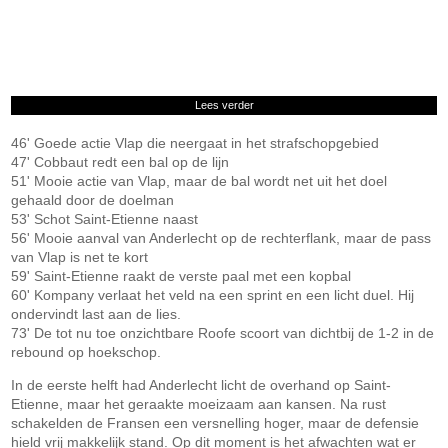
Lees verder
46' Goede actie Vlap die neergaat in het strafschopgebied
47' Cobbaut redt een bal op de lijn
51' Mooie actie van Vlap, maar de bal wordt net uit het doel
gehaald door de doelman
53' Schot Saint-Etienne naast
56' Mooie aanval van Anderlecht op de rechterflank, maar de pass
van Vlap is net te kort
59' Saint-Etienne raakt de verste paal met een kopbal
60' Kompany verlaat het veld na een sprint en een licht duel. Hij
ondervindt last aan de lies.
73' De tot nu toe onzichtbare Roofe scoort van dichtbij de 1-2 in de
rebound op hoekschop.
In de eerste helft had Anderlecht licht de overhand op Saint-
Etienne, maar het geraakte moeizaam aan kansen. Na rust
schakelden de Fransen een versnelling hoger, maar de defensie
hield vrij makkelijk stand. Op dit moment is het afwachten wat er