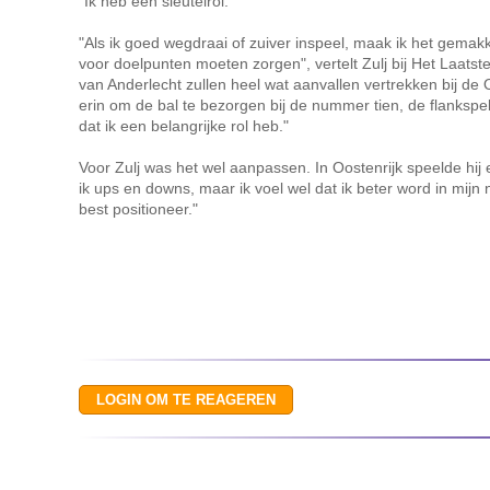
"Ik heb een sleutelrol."
"Als ik goed wegdraai of zuiver inspeel, maak ik het gemakk
voor doelpunten moeten zorgen", vertelt Zulj bij Het Laatst
van Anderlecht zullen heel wat aanvallen vertrekken bij de O
erin om de bal te bezorgen bij de nummer tien, de flankspel
dat ik een belangrijke rol heb."
Voor Zulj was het wel aanpassen. In Oostenrijk speelde hij 
ik ups en downs, maar ik voel wel dat ik beter word in mijn 
best positioneer."