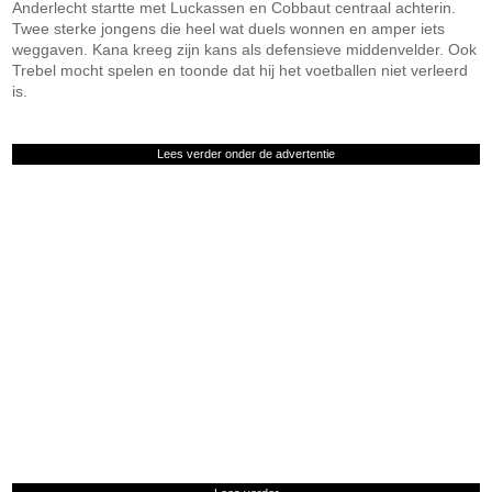
Anderlecht startte met Luckassen en Cobbaut centraal achterin.
Twee sterke jongens die heel wat duels wonnen en amper iets
weggaven. Kana kreeg zijn kans als defensieve middenvelder. Ook
Trebel mocht spelen en toonde dat hij het voetballen niet verleerd
is.
Lees verder onder de advertentie