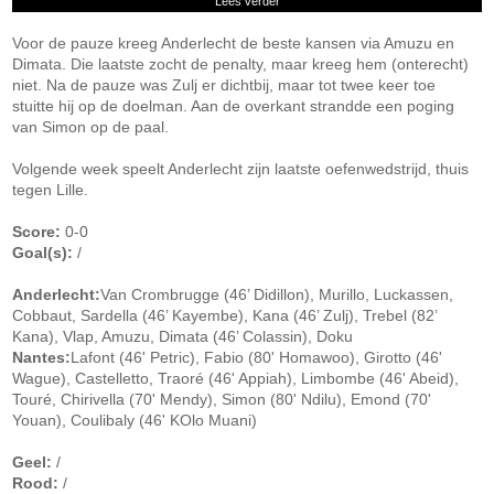
Lees verder
Voor de pauze kreeg Anderlecht de beste kansen via Amuzu en
Dimata. Die laatste zocht de penalty, maar kreeg hem (onterecht)
niet. Na de pauze was Zulj er dichtbij, maar tot twee keer toe
stuitte hij op de doelman. Aan de overkant strandde een poging
van Simon op de paal.
Volgende week speelt Anderlecht zijn laatste oefenwedstrijd, thuis
tegen Lille.
Score:
0-0
Goal(s):
/
Anderlecht:
Van Crombrugge (46’ Didillon), Murillo, Luckassen,
Cobbaut, Sardella (46’ Kayembe), Kana (46’ Zulj), Trebel (82’
Kana), Vlap, Amuzu, Dimata (46’ Colassin), Doku
Nantes:
Lafont (46' Petric), Fabio (80' Homawoo), Girotto (46'
Wague), Castelletto, Traoré (46' Appiah), Limbombe (46' Abeid),
Touré, Chirivella (70' Mendy), Simon (80' Ndilu), Emond (70'
Youan), Coulibaly (46' KOlo Muani)
Geel:
/
Rood:
/