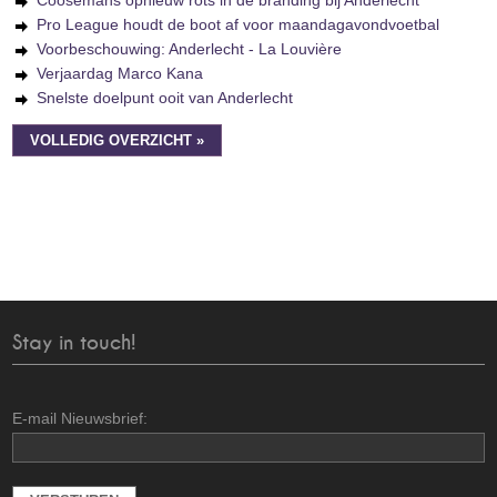
Coosemans opnieuw rots in de branding bij Anderlecht
Pro League houdt de boot af voor maandagavondvoetbal
Voorbeschouwing: Anderlecht - La Louvière
Verjaardag Marco Kana
Snelste doelpunt ooit van Anderlecht
VOLLEDIG OVERZICHT »
Stay in touch!
E-mail Nieuwsbrief: