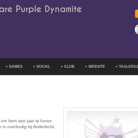
are Purple Dynamite
GAMES
SOCIAL
CLUB
WEBSITE
TAALKEU
 om hem een jaar te huren
is overbodig bij Anderlecht,