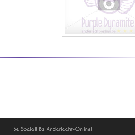
Be Social! Be Anderlecht-Online!