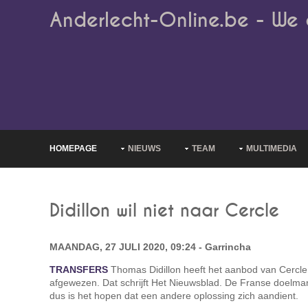
Anderlecht-Online.be - We 
HOMEPAGE
NIEUWS
TEAM
MULTIMEDIA
Didillon wil niet naar Cercle
MAANDAG, 27 JULI 2020, 09:24 - Garrincha
TRANSFERS
Thomas Didillon heeft het aanbod van Cercle
afgewezen. Dat schrijft Het Nieuwsblad. De Franse doelman 
dus is het hopen dat een andere oplossing zich aandient.