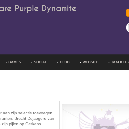
are Purple Dynamite
GAMES
SOCIAL
CLUB
WEBSITE
TAALKEU
 aan zijn selectie toevoegen
kranten. Brecht Dejaegere van
p zijn pijlen op Gerkens