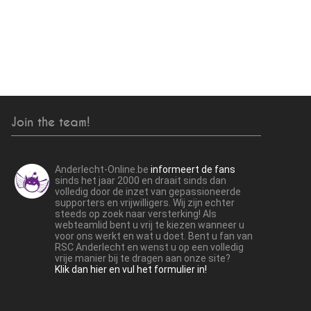
Join the team!
Anderlecht-Online.be
informeert de fans
sinds het jaar 2000 en draait sinds dan
volledig door de inzet van gepassioneerde
supporters en vrijwilligers. Wij zijn echter
steeds op zoek naar versterking! Als
webteamlid bent u vrij te kiezen wanneer u
voor ons werkt en wat u doet. Bent u fan van
RSC Anderlecht en wenst u op een volledig
vrije manier bij te dragen aan onze site?
Klik dan hier en vul het formulier in!