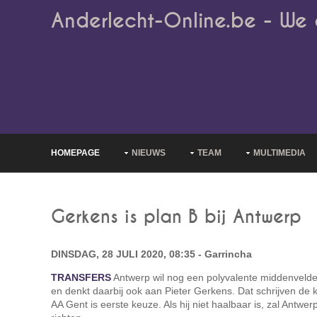
Anderlecht-Online.be - We 
HOMEPAGE
NIEUWS
TEAM
MULTIMEDIA
Gerkens is plan B bij Antwerp
DINSDAG, 28 JULI 2020, 08:35 - Garrincha
TRANSFERS
Antwerp wil nog een polyvalente middenvelder
en denkt daarbij ook aan Pieter Gerkens. Dat schrijven de 
AA Gent is eerste keuze. Als hij niet haalbaar is, zal Antwer