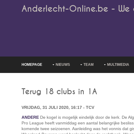
Anderlecht-Online.be - We 
HOMEPAGE
NIEUWS
TEAM
MULTIMEDIA
Terug 18 clubs in 1A
VRIJDAG, 31 JULI 2020, 16:17 - TCV
ANDERE
De kogel is mogelijk eindelijk door de kerk. De 
Pro League heeft vanmiddag een aantal belangrijke besli
komende twee seizoenen. Aanleiding was het vonnis dat gis