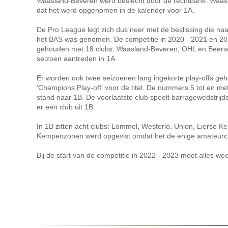
Waasland-Beveren werd beslecht door de rechtbank. Waas
dat het werd opgenomen in de kalender voor 1A.
De Pro League legt zich dus neer met de beslissing die naa
het BAS was genomen. De competitie in 2020 - 2021 en 20
gehouden met 18 clubs. Waasland-Beveren, OHL en Beersc
seizoen aantreden in 1A.
Er worden ook twee seizoenen lang ingekorte play-offs ge
'Champions Play-off' voor de titel. De nummers 5 tot en me
stand naar 1B. De voorlaatste club speelt barragewedstrijde
er een club uit 1B.
In 1B zitten acht clubs: Lommel, Westerlo, Union, Lierse
Kempenzonen werd opgevist omdat het de enige amateurclu
Bij de start van de competitie in 2022 - 2023 moet alles wee