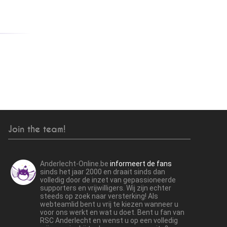
Join the team!
Anderlecht-Online.be
informeert de fans
sinds het jaar 2000 en draait sinds dan
volledig door de inzet van gepassioneerde
supporters en vrijwilligers. Wij zijn echter
steeds op zoek naar versterking! Als
webteamlid bent u vrij te kiezen wanneer u
voor ons werkt en wat u doet. Bent u fan van
RSC Anderlecht en wenst u op een volledig