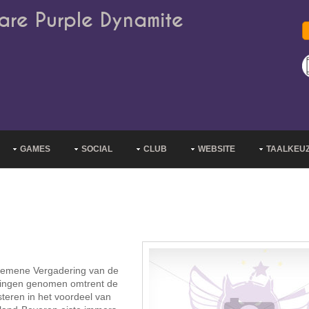
are Purple Dynamite
GAMES
SOCIAL
CLUB
WEBSITE
TAALKEU
Algemene Vergadering van de
ssingen genomen omtrent de
teren in het voordeel van