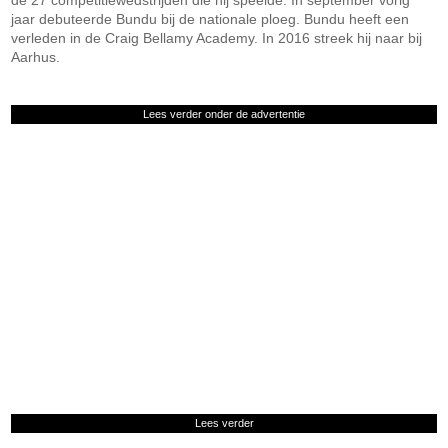
de 27 competitiewedstrijden die hij speelde. In september vorig
jaar debuteerde Bundu bij de nationale ploeg. Bundu heeft een
verleden in de Craig Bellamy Academy. In 2016 streek hij naar bij
Aarhus.
Lees verder onder de advertentie
Lees verder