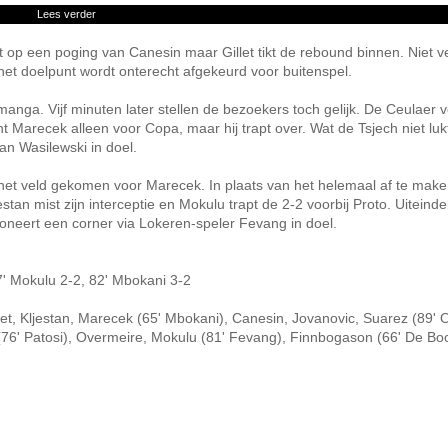
Lees verder
t op een poging van Canesin maar Gillet tikt de rebound binnen. Niet ve
het doelpunt wordt onterecht afgekeurd voor buitenspel.
anga. Vijf minuten later stellen de bezoekers toch gelijk. De Ceulaer 
nt Marecek alleen voor Copa, maar hij trapt over. Wat de Tsjech niet luk
an Wasilewski in doel.
het veld gekomen voor Marecek. In plaats van het helemaal af te make
n mist zijn interceptie en Mokulu trapt de 2-2 voorbij Proto. Uiteindeli
oneert een corner via Lokeren-speler Fevang in doel.
77' Mokulu 2-2, 82' Mbokani 3-2
llet, Kljestan, Marecek (65' Mbokani), Canesin, Jovanovic, Suarez (89' 
(76' Patosi), Overmeire, Mokulu (81' Fevang), Finnbogason (66' De Bo