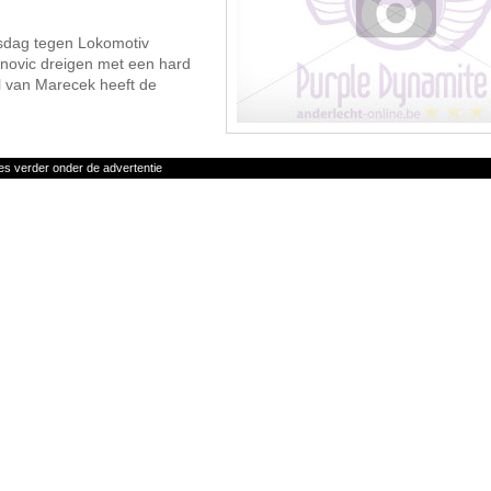
nsdag tegen Lokomotiv
vanovic dreigen met een hard
l van Marecek heeft de
es verder onder de advertentie