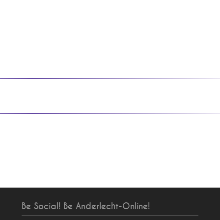
Be Social! Be Anderlecht-Online!