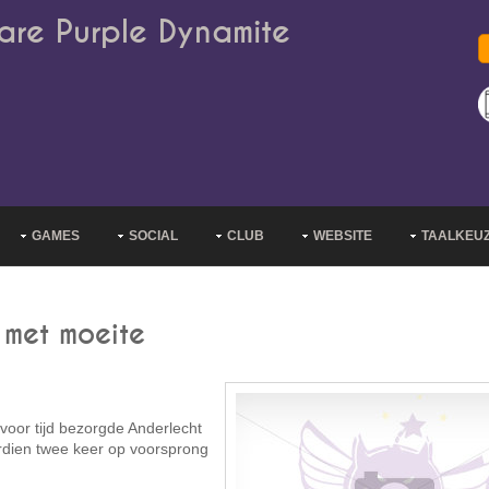
are Purple Dynamite
GAMES
SOCIAL
CLUB
WEBSITE
TAALKEU
 met moeite
voor tijd bezorgde Anderlecht
ordien twee keer op voorsprong