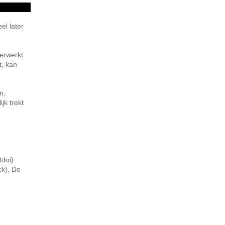
el later
verwerkt
t, kan
n,
jk trekt
Odoi)
ck), De