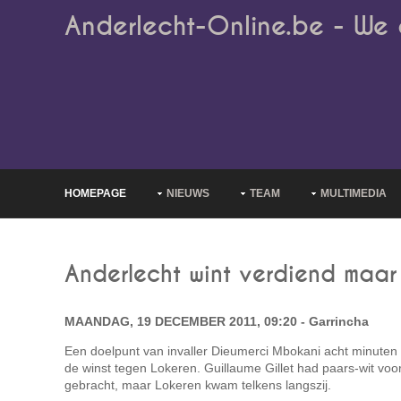
Anderlecht-Online.be - We 
HOMEPAGE
NIEUWS
TEAM
MULTIMEDIA
Anderlecht wint verdiend maar
MAANDAG, 19 DECEMBER 2011, 09:20 - Garrincha
Een doelpunt van invaller Dieumerci Mbokani acht minuten 
de winst tegen Lokeren. Guillaume Gillet had paars-wit vo
gebracht, maar Lokeren kwam telkens langszij.