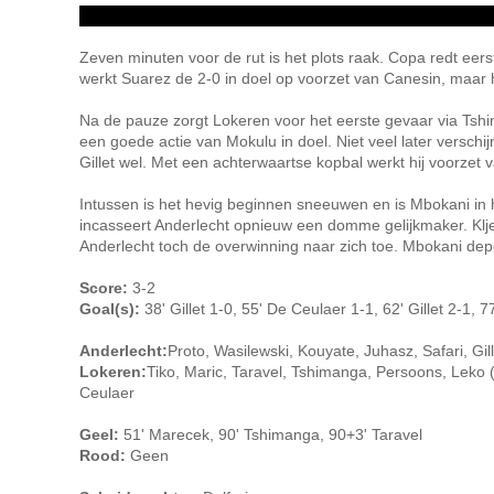
Zeven minuten voor de rut is het plots raak. Copa redt eers
werkt Suarez de 2-0 in doel op voorzet van Canesin, maar 
Na de pauze zorgt Lokeren voor het eerste gevaar via Tshim
een goede actie van Mokulu in doel. Niet veel later verschij
Gillet wel. Met een achterwaartse kopbal werkt hij voorzet v
Intussen is het hevig beginnen sneeuwen en is Mbokani in 
incasseert Anderlecht opnieuw een domme gelijkmaker. Kljesta
Anderlecht toch de overwinning naar zich toe. Mbokani dep
Score:
3-2
Goal(s):
38' Gillet 1-0, 55' De Ceulaer 1-1, 62' Gillet 2-1, 
Anderlecht:
Proto, Wasilewski, Kouyate, Juhasz, Safari, Gi
Lokeren:
Tiko, Maric, Taravel, Tshimanga, Persoons, Leko 
Ceulaer
Geel:
51' Marecek, 90' Tshimanga, 90+3' Taravel
Rood:
Geen