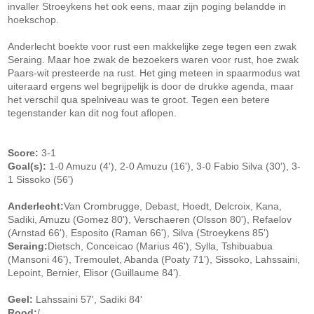
invaller Stroeykens het ook eens, maar zijn poging belandde in
hoekschop.
Anderlecht boekte voor rust een makkelijke zege tegen een zwak
Seraing. Maar hoe zwak de bezoekers waren voor rust, hoe zwak
Paars-wit presteerde na rust. Het ging meteen in spaarmodus wat
uiteraard ergens wel begrijpelijk is door de drukke agenda, maar
het verschil qua spelniveau was te groot. Tegen een betere
tegenstander kan dit nog fout aflopen.
Score:
3-1
Goal(s):
1-0 Amuzu (4'), 2-0 Amuzu (16'), 3-0 Fabio Silva (30'), 3-
1 Sissoko (56')
Anderlecht:
Van Crombrugge, Debast, Hoedt, Delcroix, Kana,
Sadiki, Amuzu (Gomez 80'), Verschaeren (Olsson 80'), Refaelov
(Arnstad 66'), Esposito (Raman 66'), Silva (Stroeykens 85')
Seraing:
Dietsch, Conceicao (Marius 46'), Sylla, Tshibuabua
(Mansoni 46'), Tremoulet, Abanda (Poaty 71'), Sissoko, Lahssaini,
Lepoint, Bernier, Elisor (Guillaume 84').
Geel:
Lahssaini 57', Sadiki 84'
Rood:
/