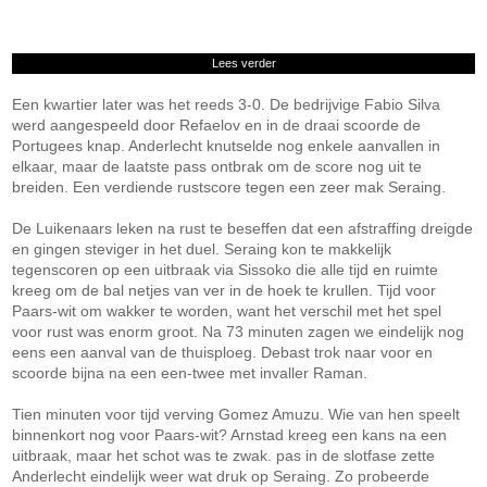
Lees verder
Een kwartier later was het reeds 3-0. De bedrijvige Fabio Silva
werd aangespeeld door Refaelov en in de draai scoorde de
Portugees knap. Anderlecht knutselde nog enkele aanvallen in
elkaar, maar de laatste pass ontbrak om de score nog uit te
breiden. Een verdiende rustscore tegen een zeer mak Seraing.
De Luikenaars leken na rust te beseffen dat een afstraffing dreigde
en gingen steviger in het duel. Seraing kon te makkelijk
tegenscoren op een uitbraak via Sissoko die alle tijd en ruimte
kreeg om de bal netjes van ver in de hoek te krullen. Tijd voor
Paars-wit om wakker te worden, want het verschil met het spel
voor rust was enorm groot. Na 73 minuten zagen we eindelijk nog
eens een aanval van de thuisploeg. Debast trok naar voor en
scoorde bijna na een een-twee met invaller Raman.
Tien minuten voor tijd verving Gomez Amuzu. Wie van hen speelt
binnenkort nog voor Paars-wit? Arnstad kreeg een kans na een
uitbraak, maar het schot was te zwak. pas in de slotfase zette
Anderlecht eindelijk weer wat druk op Seraing. Zo probeerde