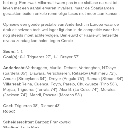
het nog. Een zwak Villarreal kwam pas in de slotfase na rust tot
leven met een aantal ervaren invallers, maar de Spanjaarden
geraakten buiten enkele rommelige fases niet meer aan kansen.
Opnieuw een goede prestatie van Anderlecht in Europa waar de
druk dit seizoen toch wel lager ligt dan in de competitie waar het
nog steeds moet achtervolgen. Benieuwd of Paars-wit hetzelfde
niveau zondag kan halen tegen Cercle.
Score:
1-1
Goal(s):
0-1 Trigueros 27', 1-1 Dreyer 57'
Anderlecht:
Verbruggen, Murillo, Debast, Vertonghen, N'Diaye
(Sardella 85'), Diawara, Verschaeren, Refaelov (Ashimeru 72'),
Amuzu (Stroeykens 64'), Dreyer (Angulo 75'), Raman (Slimani 64')
Villarreal:
Reina, Cuenca, Foyth, Parejo, Chukwueze (Pino 58'),
Mojica, Trigueros (Terrats 74'), Alex B. (Lo Celso 74'), Morales
(Jackson 74'), Mandi, Pascual (Moreno 58')
Geel:
Trigueras 38', Riemer 43'
Rood:
Scheidsrechter:
Bartosz Frankowski
Stadion:
Lotto Park