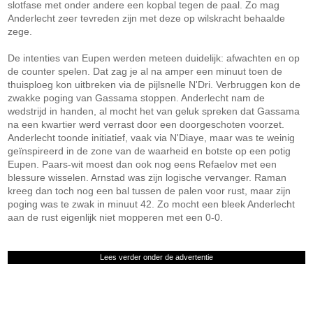
slotfase met onder andere een kopbal tegen de paal. Zo mag
Anderlecht zeer tevreden zijn met deze op wilskracht behaalde
zege.
De intenties van Eupen werden meteen duidelijk: afwachten en op
de counter spelen. Dat zag je al na amper een minuut toen de
thuisploeg kon uitbreken via de pijlsnelle N'Dri. Verbruggen kon de
zwakke poging van Gassama stoppen. Anderlecht nam de
wedstrijd in handen, al mocht het van geluk spreken dat Gassama
na een kwartier werd verrast door een doorgeschoten voorzet.
Anderlecht toonde initiatief, vaak via N'Diaye, maar was te weinig
geïnspireerd in de zone van de waarheid en botste op een potig
Eupen. Paars-wit moest dan ook nog eens Refaelov met een
blessure wisselen. Arnstad was zijn logische vervanger. Raman
kreeg dan toch nog een bal tussen de palen voor rust, maar zijn
poging was te zwak in minuut 42. Zo mocht een bleek Anderlecht
aan de rust eigenlijk niet mopperen met een 0-0.
Lees verder onder de advertentie