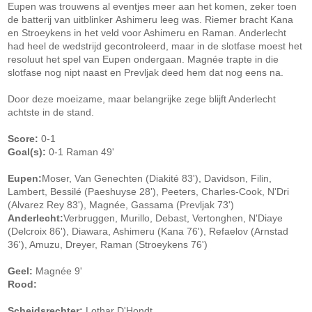
Eupen was trouwens al eventjes meer aan het komen, zeker toen
de batterij van uitblinker Ashimeru leeg was. Riemer bracht Kana
en Stroeykens in het veld voor Ashimeru en Raman. Anderlecht
had heel de wedstrijd gecontroleerd, maar in de slotfase moest het
resoluut het spel van Eupen ondergaan. Magnée trapte in die
slotfase nog nipt naast en Prevljak deed hem dat nog eens na.
Door deze moeizame, maar belangrijke zege blijft Anderlecht
achtste in de stand.
Score:
0-1
Goal(s):
0-1 Raman 49'
Eupen:
Moser, Van Genechten (Diakité 83'), Davidson, Filin,
Lambert, Bessilé (Paeshuyse 28'), Peeters, Charles-Cook, N'Dri
(Alvarez Rey 83'), Magnée, Gassama (Prevljak 73')
Anderlecht:
Verbruggen, Murillo, Debast, Vertonghen, N'Diaye
(Delcroix 86'), Diawara, Ashimeru (Kana 76'), Refaelov (Arnstad
36'), Amuzu, Dreyer, Raman (Stroeykens 76')
Geel:
Magnée 9'
Rood:
Scheidsrechter:
Lothar D'Hondt