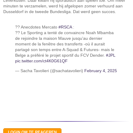
Leverkusen. Daar kwam hij sporadisch aan spelen toe. Om meer
minuten te verzamelen, werd hij afgelopen zomer verhuurd aan
Dusseldorf in de tweede Bundesliga. Dat werd geen succes.
?? Anecdotes Mercato
#RSCA
:
?? Le Sporting a tenté de convaincre Noah Mbamba
de rejoindre la maison Mauve jusqu'au dernier
moment de la fenêtre des transferts -où il aurait
partagé son temps entre A-Squad & Futures- mais le
Belge a préféré le projet sportif du FCV Dender.
#JPL
pic.twitter.com/ct4K0G61QF
— Sacha Tavolieri (@sachatavolieri)
February 4, 2025