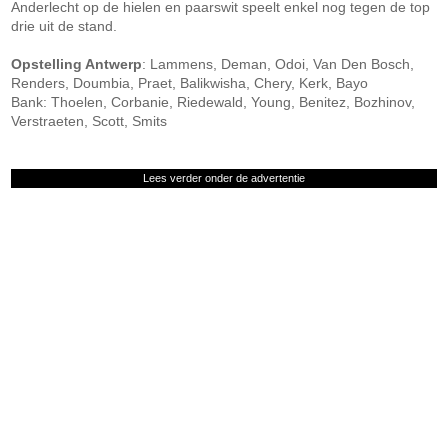
Anderlecht op de hielen en paarswit speelt enkel nog tegen de top
drie uit de stand.
Opstelling Antwerp
: Lammens, Deman, Odoi, Van Den Bosch,
Renders, Doumbia, Praet, Balikwisha, Chery, Kerk, Bayo
Bank: Thoelen, Corbanie, Riedewald, Young, Benitez, Bozhinov,
Verstraeten, Scott, Smits
Lees verder onder de advertentie