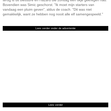
terug is uit blessure en Hazard die zondag een tikje gekregen had.
Bovendien was Simic geschorst. "Ik moet mijn starters van
vandaag een pluim geven", aldus de coach. "Dit was niet
gemakkelijk, want ze hebben nog nooit alle elf samengespeeld."
Lees verder onder de advertentie
Lees verder