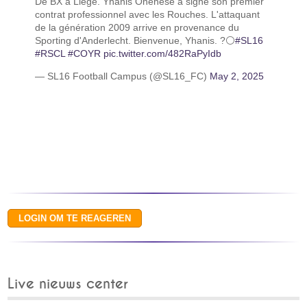
De BX à Liège. Yhanis Onehese a signé son premier
contrat professionnel avec les Rouches. L'attaquant
de la génération 2009 arrive en provenance du
Sporting d'Anderlecht. Bienvenue, Yhanis. ?⚪️
#SL16
#RSCL
#COYR
pic.twitter.com/482RaPyIdb
— SL16 Football Campus (@SL16_FC)
May 2, 2025
Live nieuws center