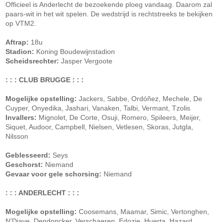
Officieel is Anderlecht de bezoekende ploeg vandaag. Daarom zal
paars-wit in het wit spelen. De wedstrijd is rechtstreeks te bekijken
op VTM2.
Aftrap:
18u
Stadion:
Koning Boudewijnstadion
Scheidsrechter:
Jasper Vergoote
: : : CLUB BRUGGE : : :
Mogelijke opstelling:
Jackers, Sabbe, Ordóñez, Mechele, De
Cuyper, Onyedika, Jashari, Vanaken, Talbi, Vermant, Tzolis
Invallers:
Mignolet, De Corte, Osuji, Romero, Spileers, Meijer,
Siquet, Audoor, Campbell, Nielsen, Vetlesen, Skoras, Jutgla,
Nilsson
Geblesseerd:
Seys
Geschorst:
Niemand
Gevaar voor gele schorsing:
Niemand
: : : ANDERLECHT : : :
Mogelijke opstelling:
Coosemans, Maamar, Simic, Vertonghen,
N'Diaye, Dendoncker, Verschaeren, Edozie, Huerta, Hazard,