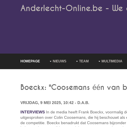
Anderlecht-Online.be - We 
HOMEPAGE
NIEUWS
TEAM
MULTIMEDIA
Boeckx: "Coosemans één van b
VRIJDAG, 9 MEI 2025, 10:42 - D.A.B.
INTERVIEWS
In de media heeft Frank Boeckx, voormalig do
uitgesproken over Colin Coosemans, die hij beschouwt als 
de competitie. Boeckx benadrukt dat Coosemans bijzonder g