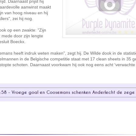
d. Daarnaast prijst hij
aardevolle aanwinst maakt
ijn van hoog niveau en hij
ers", zei hij nog.
ook op een zwakte: "Zijn
 mede door zijn lengte
esluit Boeckx.
mans heeft indruk weten maken", zegt hij. De Wilde dook in de statist
mannen in de Belgische competitie staat met 17 clean sheets in 35 g
topte schoten. Daarnaast voorkwam hij ook nog eens acht 'verwachte
:58 - Vroege goal en Coosemans schenken Anderlecht de zege