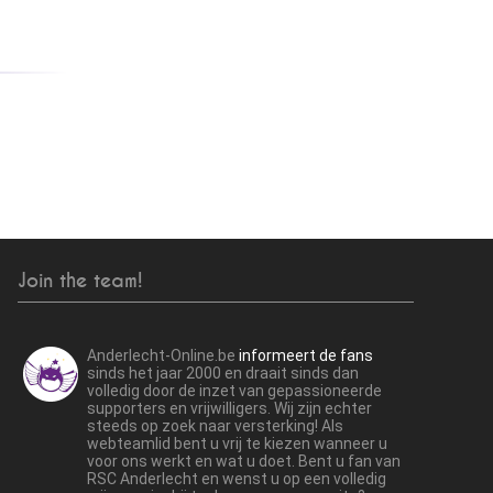
Join the team!
Anderlecht-Online.be
informeert de fans
sinds het jaar 2000 en draait sinds dan
volledig door de inzet van gepassioneerde
supporters en vrijwilligers. Wij zijn echter
steeds op zoek naar versterking! Als
webteamlid bent u vrij te kiezen wanneer u
voor ons werkt en wat u doet. Bent u fan van
RSC Anderlecht en wenst u op een volledig