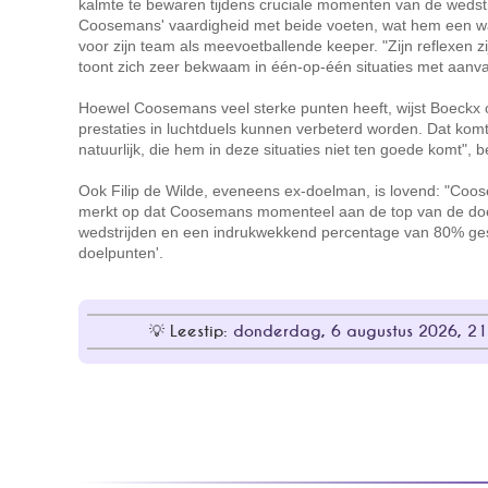
kalmte te bewaren tijdens cruciale momenten van de wedstrij
Coosemans' vaardigheid met beide voeten, wat hem een w
voor zijn team als meevoetballende keeper. "Zijn reflexen z
toont zich zeer bekwaam in één-op-één situaties met aanvall
Hoewel Coosemans veel sterke punten heeft, wijst Boeckx 
prestaties in luchtduels kunnen verbeterd worden. Dat komt
natuurlijk, die hem in deze situaties niet ten goede komt", b
Ook Filip de Wilde, eveneens ex-doelman, is lovend: "Coose
merkt op dat Coosemans momenteel aan de top van de doel
wedstrijden en een indrukwekkend percentage van 80% ges
doelpunten'.
Leestip:
donderdag, 6 augustus 2026, 21