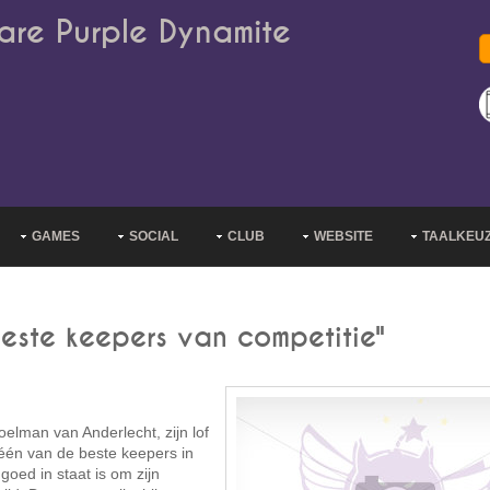
are Purple Dynamite
GAMES
SOCIAL
CLUB
WEBSITE
TAALKEU
este keepers van competitie"
elman van Anderlecht, zijn lof
één van de beste keepers in
oed in staat is om zijn