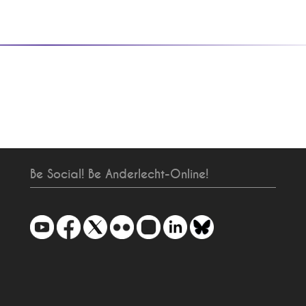
Be Social! Be Anderlecht-Online!