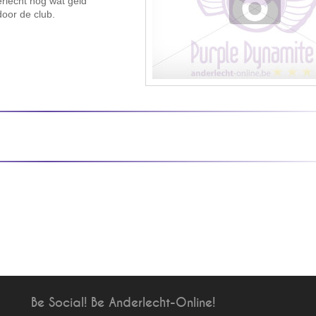
erlecht nog wat geld
oor de club.
Be Social! Be Anderlecht-Online!