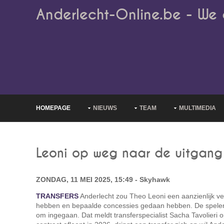
Anderlecht-Online.be - We 
HOMEPAGE
NIEUWS
TEAM
MULTIMEDIA
Leoni op weg naar de uitgang
ZONDAG, 11 MEI 2025, 15:49 - Skyhawk
TRANSFERS
Anderlecht zou Theo Leoni een aanzienlijk ve
hebben en bepaalde concessies gedaan hebben. De speler i
om ingegaan. Dat meldt transferspecialist Sacha Tavolieri 