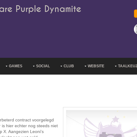
are Purple Dynamite
GAMES
SOCIAL
CLUB
WEBSITE
TAALKEU
rbeterd contract voorgelegd
s hier echter nog steeds niet
op X. Aangezien Leoni's