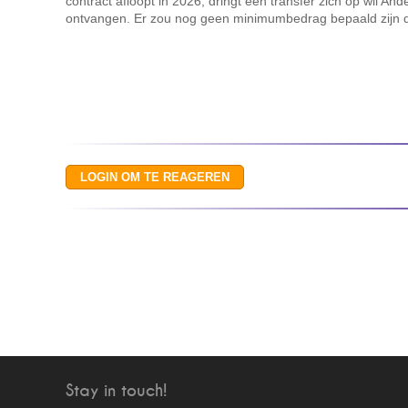
contract afloopt in 2026, dringt een transfer zich op wil And
ontvangen. Er zou nog geen minimumbedrag bepaald zijn d
Stay in touch!