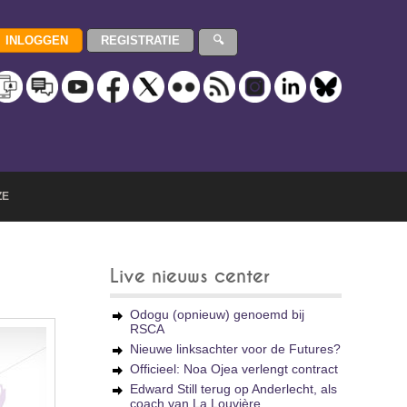
ZE
Live nieuws center
Odogu (opnieuw) genoemd bij
RSCA
Nieuwe linksachter voor de Futures?
Officieel: Noa Ojea verlengt contract
Edward Still terug op Anderlecht, als
coach van La Louvière