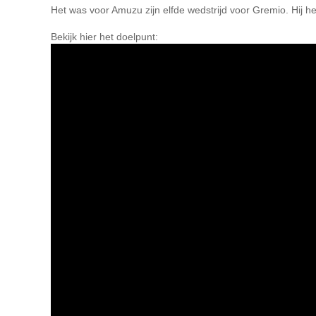
Het was voor Amuzu zijn elfde wedstrijd voor Gremio. Hij he
Bekijk hier het doelpunt: