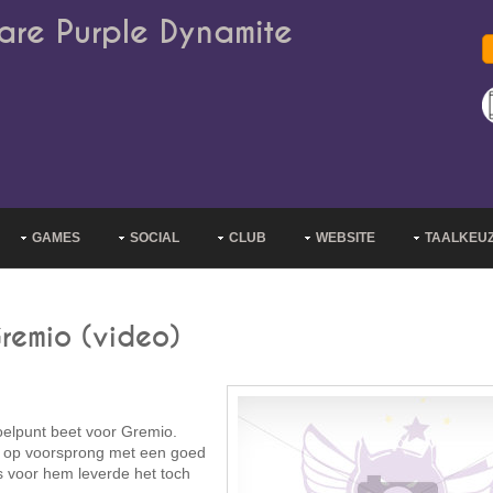
are Purple Dynamite
GAMES
SOCIAL
CLUB
WEBSITE
TAALKEU
Gremio (video)
doelpunt beet voor Gremio.
eg op voorsprong met een goed
s voor hem leverde het toch