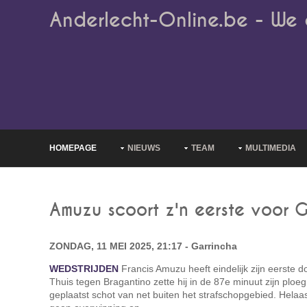
Anderlecht-Online.be - We 
HOMEPAGE
NIEUWS
TEAM
MULTIMEDIA
Amuzu scoort z'n eerste voor 
ZONDAG, 11 MEI 2025, 21:17 - Garrincha
WEDSTRIJDEN
Francis Amuzu heeft eindelijk zijn eerste 
Thuis tegen Bragantino zette hij in de 87e minuut zijn plo
geplaatst schot van net buiten het strafschopgebied. Helaa