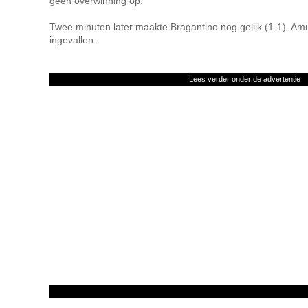
geen overwinning op.
Twee minuten later maakte Bragantino nog gelijk (1-1). Am
ingevallen.
Lees verder onder de advertentie