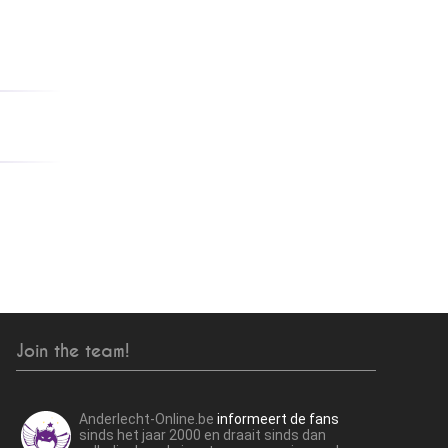
Join the team!
Anderlecht-Online.be
informeert de fans
sinds het jaar 2000 en draait sinds dan