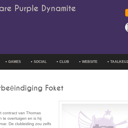
are Purple Dynamite
GAMES
SOCIAL
CLUB
WEBSITE
TAALKEU
tbeëindiging Foket
t contract van Thomas
 te overtuigen en is hij
mar. De clubleiding zou zelfs