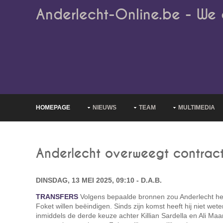
Anderlecht-Online.be - We 
HOMEPAGE
NIEUWS
TEAM
MULTIMEDIA
Anderlecht overweegt contrac
DINSDAG, 13 MEI 2025, 09:10 - D.A.B.
TRANSFERS
Volgens bepaalde bronnen zou Anderlecht he
Foket willen beëindigen. Sinds zijn komst heeft hij niet weten
inmiddels de derde keuze achter Killian Sardella en Ali Maa