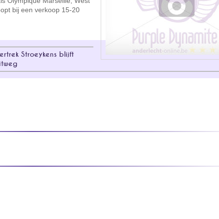
als Olympique Marseille, West
opt bij een verkoop 15-20
rtrek Stroeykens blijft
itweg