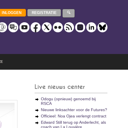
ZE
Live nieuws center
Odogu (opnieuw) genoemd bij
RSCA
Nieuwe linksachter voor de Futures?
Officieel: Noa Ojea verlengt contract
Edward Still terug op Anderlecht, als
coach van La Louvière