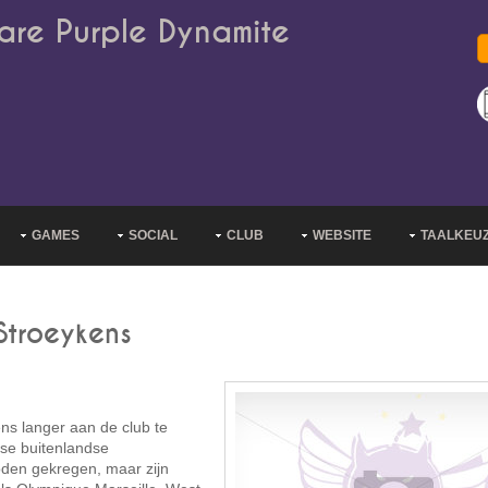
are Purple Dynamite
GAMES
SOCIAL
CLUB
WEBSITE
TAALKEU
Stroeykens
s langer aan de club te
rse buitenlandse
oden gekregen, maar zijn