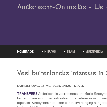
Anderlecht-Online.be - We 
HOMEPAGE
NIEUWS
TEAM
MULTIMEDIA
Veel buitenlandse interesse in 
DONDERDAG, 15 MEI 2025, 14:26 - D.A.B.
TRANSFERS
Anderlecht is voornemens om Mario Stroeyken
binden, maar wordt geconfronteerd met interesse van dive
topclubs. Stroeykens heeft een contractverlenging aangeb