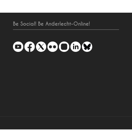
Be Social! Be Anderlecht-Online!