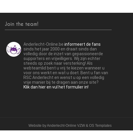
Join the team!
Anderlecht-Online.be
informeert de fans
sinds het jaar 2000 en draait sinds dan
volledig door de inzet van gepassioneerde
supporters en vrijwilligers. Wij zijn echter
steeds op zoek naar versterking! Als
webteamlid bent u vrij te kiezen wanneer u
voor ons werkt en wat u doet. Bent u fan van
RSC Anderlecht en wenst u op een volledig
vrije manier bij te dragen aan onze site?
Klik dan hier en vul het formulier in!
Website by
Anderlecht-Online VZW
&
OS Templates