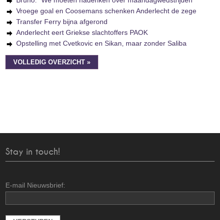
Bruno: "We moeten nadenken over maandagwedstrijden"
Vroege goal en Coosemans schenken Anderlecht de zege
Transfer Ferry bijna afgerond
Anderlecht eert Griekse slachtoffers PAOK
Opstelling met Cvetkovic en Sikan, maar zonder Saliba
VOLLEDIG OVERZICHT »
Stay in touch!
E-mail Nieuwsbrief: