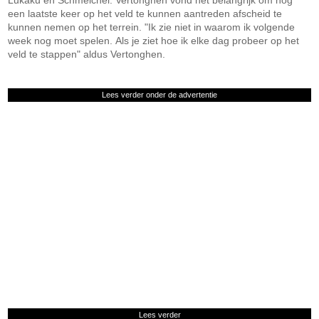
Lukaku en Schmeichel. Vertonghen vond het belangrijk om nog
een laatste keer op het veld te kunnen aantreden afscheid te
kunnen nemen op het terrein. "Ik zie niet in waarom ik volgende
week nog moet spelen. Als je ziet hoe ik elke dag probeer op het
veld te stappen" aldus Vertonghen.
Lees verder onder de advertentie
Lees verder